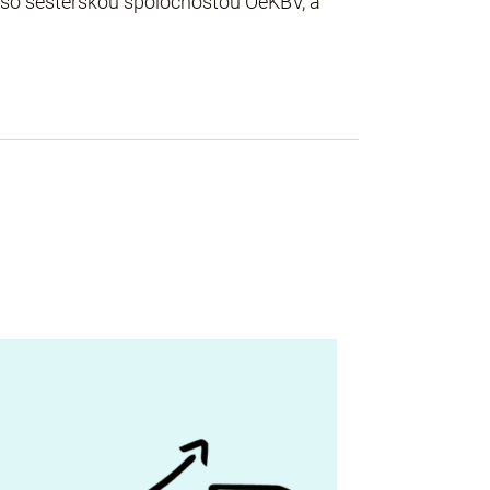
i so sesterskou spoločnosťou OeKBV, a