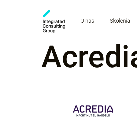
O nás
Školenia
Acredi