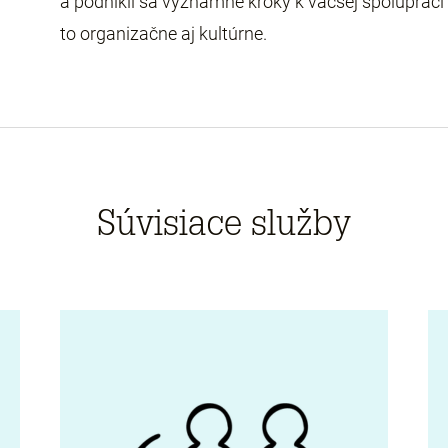
a podnikli sa významné kroky k väčšej spoluprác
to organizačne aj kultúrne.
Súvisiace služby