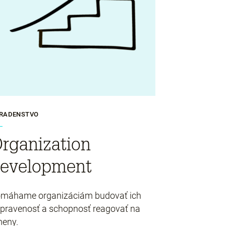
RADENSTVO
rganization
evelopment
máhame organizáciám budovať ich
ipravenosť a schopnosť reagovať na
eny.