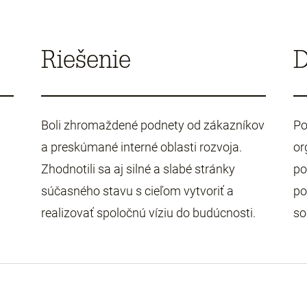
Riešenie
Boli zhromaždené podnety od zákazníkov
Po
u
a preskúmané interné oblasti rozvoja.
or
Zhodnotili sa aj silné a slabé stránky
po
súčasného stavu s cieľom vytvoriť a
po
realizovať spoločnú víziu do budúcnosti.
so