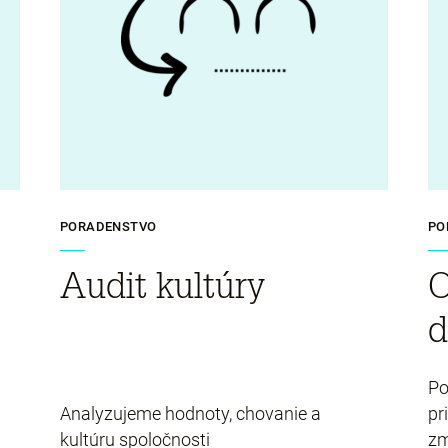
PORADENSTVO
PO
Audit kultúry
O
d
Po
Analyzujeme hodnoty, chovanie a
pr
kultúru spoločnosti
zm