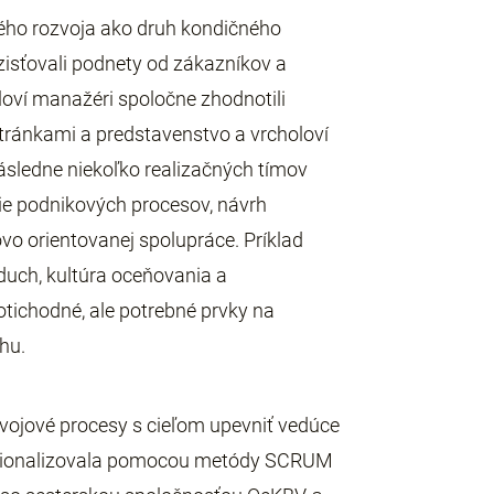
ého rozvoja ako druh kondičného
isťovali podnety od zákazníkov a
oloví manažéri spoločne zhodnotili
stránkami a predstavenstvo a vrcholoví
Následne niekoľko realizačných tímov
nie podnikových procesov, návrh
ovo orientovanej spolupráce. Príklad
 duch, kultúra oceňovania a
otichodné, ale potrebné prvky na
hu.
vývojové procesy s cieľom upevniť vedúce
ofesionalizovala pomocou metódy SCRUM