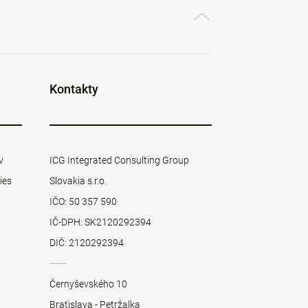
Kontakty
v
ICG Integrated Consulting Group
ies
Slovakia s.r.o.
IČO: 50 357 590
IČ-DPH: SK2120292394
DIČ: 2120292394
Černyševského 10
Bratislava - Petržalka