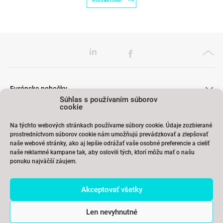
Kontaktovať
Európske pobočky
Súhlas s používaním súborov
cookie
Na týchto webových stránkach používame súbory cookie. Údaje zozbierané
Školenia
prostredníctvom súborov cookie nám umožňujú prevádzkovať a zlepšovať
naše webové stránky, ako aj lepšie odrážať vaše osobné preferencie a cieliť
naše reklamné kampane tak, aby oslovili tých, ktorí môžu mať o našu
ponuku najväčší záujem.
Odkazy
Akceptovať všetky
Kontakty
Len nevyhnutné