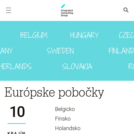
Európske pobočky
10
Belgicko
Fínsko
Holandsko
KRAJÍN