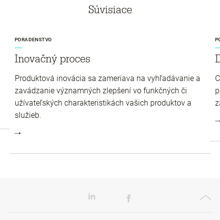
Súvisiace
PORADENSTVO
P
Inovačný proces
Produktová inovácia sa zameriava na vyhľadávanie a
C
zavádzanie významných zlepšení vo funkčných či
p
užívateľských charakteristikách vašich produktov a
z
služieb.