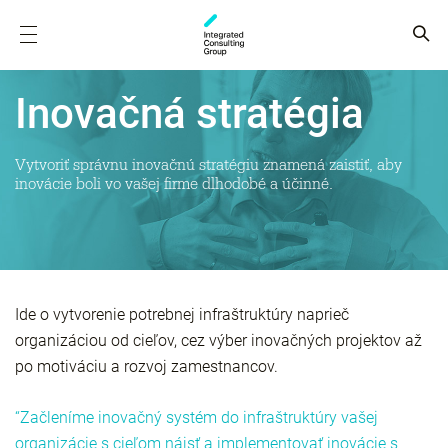
Inovačná stratégia
Vytvoriť správnu inovačnú stratégiu znamená zaistiť, aby
inovácie boli vo vašej firme dlhodobé a účinné.
Ide o vytvorenie potrebnej infraštruktúry naprieč
organizáciou od cieľov, cez výber inovačných projektov až
po motiváciu a rozvoj zamestnancov.
“Začleníme inovačný systém do infraštruktúry vašej
organizácie s cieľom nájsť a implementovať inovácie s