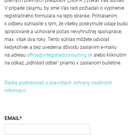
platných právnych predpisov („GDPR“) získať Váš súhlas.
V prípade záujmu, by sme Vás radi požiadali o vyplnenie
registračného formulára na tejto stránke. Prihlásením
k odberu súhlasíte s tým, že všetky poskytnuté údaje budú
spracované a uchované počas nevyhnutnej spolupráce,
max. však dva roky. Tento súhlas môžete odvolať
kedykoľvek a bez uvedenia dôvodu zaslaním e-mailu
na adresu
office@integratedconsulting.sk
alebo kliknutím
na odkaz „odhlásiť odber“ priamo v zaslanom bulletine.
Ďalšie podrobnosti o pravidlách ochrany osobných
informácii
EMAIL*