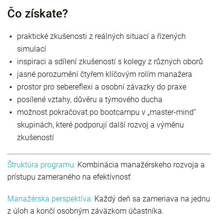
Čo získate?
praktické zkušenosti z reálných situací a řízených
simulací
inspiraci a sdílení zkušeností s kolegy z různých oborů
jasné porozumění čtyřem klíčovým rolím manažera
prostor pro sebereflexi a osobní závazky do praxe
posílené vztahy, důvěru a týmového ducha
možnost pokračovat po bootcampu v „master-mind“
skupinách, které podporují další rozvoj a výměnu
zkušeností
Štruktúra programu:
Kombinácia manažérskeho rozvoja a
prístupu zameraného na efektívnosť
Manažérska perspektíva:
Každý deň sa zameriava na jednu
z úloh a končí osobným záväzkom účastníka.