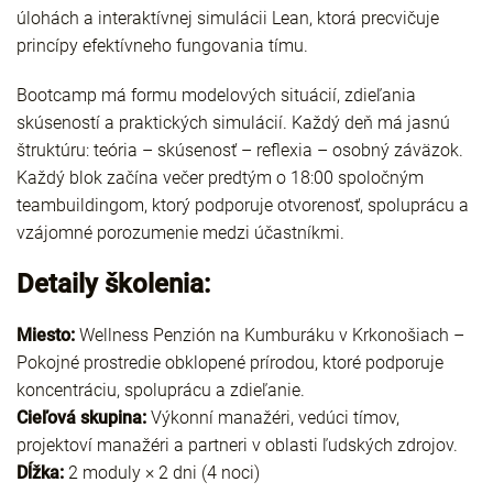
úlohách a interaktívnej simulácii Lean, ktorá precvičuje
princípy efektívneho fungovania tímu.
Bootcamp má formu modelových situácií, zdieľania
skúseností a praktických simulácií. Každý deň má jasnú
štruktúru: teória – skúsenosť – reflexia – osobný záväzok.
Každý blok začína večer predtým o 18:00 spoločným
teambuildingom, ktorý podporuje otvorenosť, spoluprácu a
vzájomné porozumenie medzi účastníkmi.
Detaily školenia:
Miesto:
Wellness Penzión na Kumburáku v Krkonošiach –
Pokojné prostredie obklopené prírodou, ktoré podporuje
koncentráciu, spoluprácu a zdieľanie.
Cieľová skupina:
Výkonní manažéri, vedúci tímov,
projektoví manažéri a partneri v oblasti ľudských zdrojov.
Dĺžka:
2 moduly × 2 dni (4 noci)