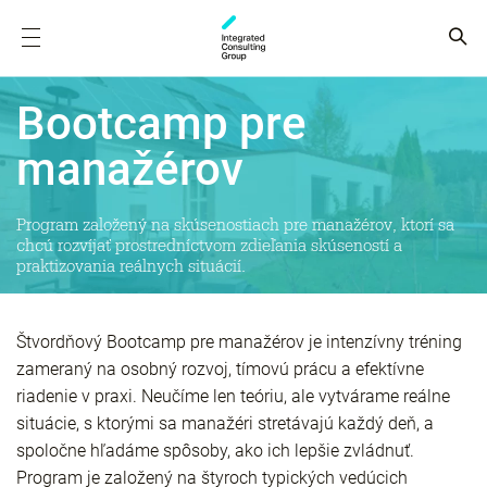
Bootcamp pre
manažérov
Program založený na skúsenostiach pre manažérov, ktorí sa
chcú rozvíjať prostredníctvom zdieľania skúseností a
praktizovania reálnych situácií.
Štvordňový Bootcamp pre manažérov je intenzívny tréning
zameraný na osobný rozvoj, tímovú prácu a efektívne
riadenie v praxi. Neučíme len teóriu, ale vytvárame reálne
situácie, s ktorými sa manažéri stretávajú každý deň, a
spoločne hľadáme spôsoby, ako ich lepšie zvládnuť.
Program je založený na štyroch typických vedúcich