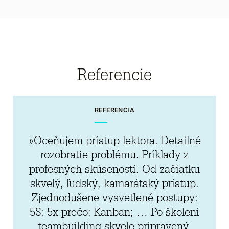
Referencie
REFERENCIA
»Oceňujem prístup lektora. Detailné
rozobratie problému. Príklady z
profesných skúseností. Od začiatku
skvelý, ľudský, kamarátský prístup.
Zjednodušene vysvetlené postupy:
5S; 5x prečo; Kanban; … Po školení
teambuilding skvele pripravený,