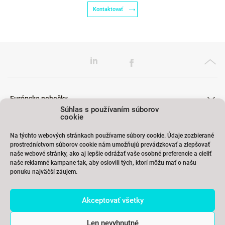
Kontaktovať
Európske pobočky
Súhlas s používaním súborov
cookie
Na týchto webových stránkach používame súbory cookie. Údaje zozbierané
Školenia
prostredníctvom súborov cookie nám umožňujú prevádzkovať a zlepšovať
naše webové stránky, ako aj lepšie odrážať vaše osobné preferencie a cieliť
naše reklamné kampane tak, aby oslovili tých, ktorí môžu mať o našu
ponuku najväčší záujem.
Odkazy
Akceptovať všetky
Kontakty
Len nevyhnutné