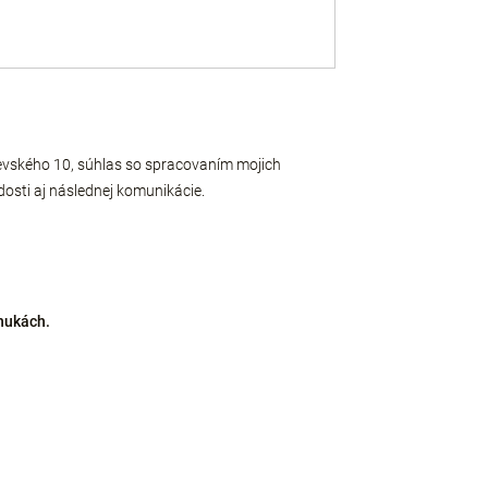
ševského 10, súhlas so spracovaním mojich
dosti aj následnej komunikácie.
nukách.