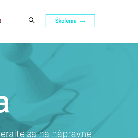
Školenia
a
erajte sa na nápravné