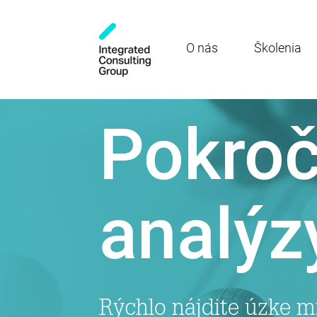
O nás
Školenia
Pokroč
analýzy
Rýchlo nájdite úzke m