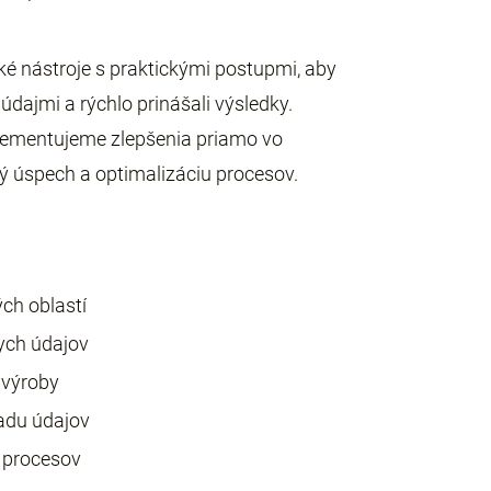
é nástroje s praktickými postupmi, aby
dajmi a rýchlo prinášali výsledky.
lementujeme zlepšenia priamo vo
 úspech a optimalizáciu procesov.
ch oblastí
nych údajov
 výroby
adu údajov
h procesov