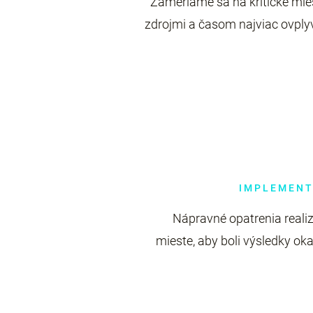
Zameriame sa na kritické mies
zdrojmi a časom najviac ovplyv
IMPLEMENT
Nápravné opatrenia reali
mieste, aby boli výsledky ok