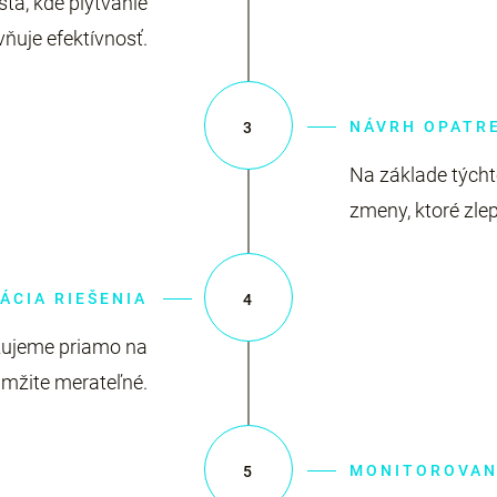
ta, kde plytvanie
ňuje efektívnosť.
NÁVRH OPATR
3
Na základe tých
zmeny, ktoré zle
ÁCIA RIEŠENIA
4
zujeme priamo na
amžite merateľné.
MONITOROVANI
5