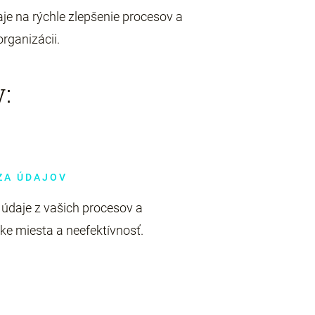
e na rýchle zlepšenie procesov a
organizácii.
v:
ZA ÚDAJOV
daje z vašich procesov a
ke miesta a neefektívnosť.