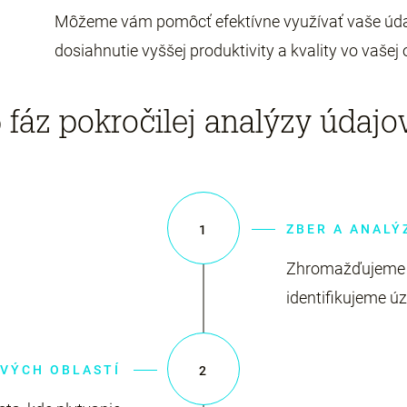
Môžeme vám pomôcť efektívne využívať vaše údaj
dosiahnutie vyššej produktivity a kvality vo vašej 
 fáz pokročilej analýzy údajo
ZBER A ANALÝ
1
Zhromažďujeme ú
identifikujeme úz
OVÝCH OBLASTÍ
2