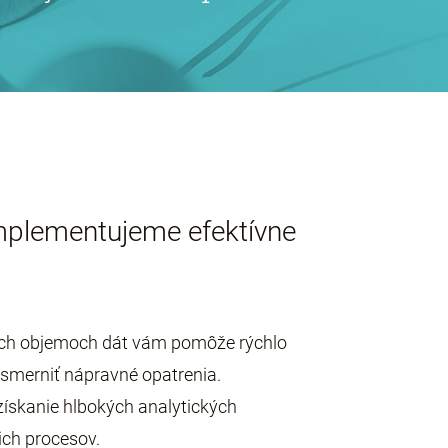
implementujeme efektívne
kých objemoch dát vám pomôže rýchlo
usmerniť nápravné opatrenia.
ískanie hlbokých analytických
ich procesov.