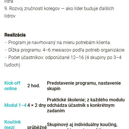
lídra
9. Rozvoj zručností kolegov — ako líder buduje ďalších
lídrov
Realizácia
–
Program je navrhovaný na mieru potrebám klienta.
–
Dĺžka programu: 4–6 mesiacov podľa potrieb organizácie
–
Počet účastníkov: odporúčané 12–16 (4 skupiny po 3–4
ľuďoch)
Kick-off
Predstavenie programu, nastavenie
2 hod.
online
skupín
Praktické školenie; z každého modulu
Modul 1–4
4 × 2 dny
odchádza účastník s konkrétnym
zadaním
Koučink
Skupinový aj individuálny koučing,
mezi
průběžně