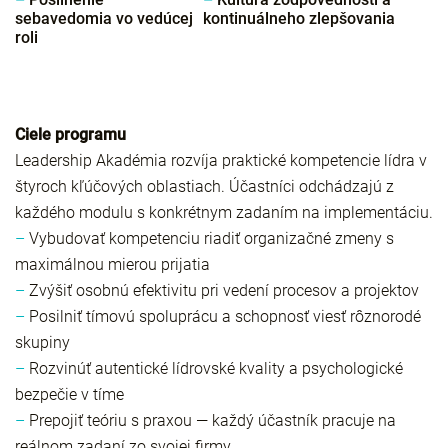
sebavedomia vo vedúcej
kontinuálneho zlepšovania
roli
Ciele programu
Leadership Akadémia rozvíja praktické kompetencie lídra v
štyroch kľúčových oblastiach. Účastníci odchádzajú z
každého modulu s konkrétnym zadaním na implementáciu.
–
Vybudovať kompetenciu riadiť organizačné zmeny s
maximálnou mierou prijatia
–
Zvýšiť osobnú efektivitu pri vedení procesov a projektov
–
Posilniť tímovú spoluprácu a schopnosť viesť rôznorodé
skupiny
–
Rozvinúť autentické lídrovské kvality a psychologické
bezpečie v tíme
–
Prepojiť teóriu s praxou — každý účastník pracuje na
reálnom zadaní zo svojej firmy