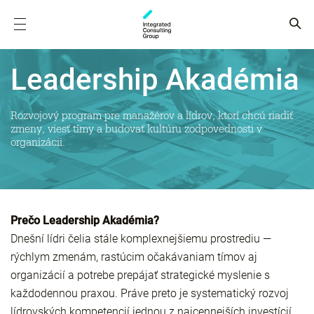
Leadership Akadémia
Rozvojový program pre manažérov a lídrov, ktorí chcú riadiť
zmeny, viesť tímy a budovať kultúru zodpovednosti v
organizácii.
Prečo Leadership Akadémia?
Dnešní lídri čelia stále komplexnejšiemu prostrediu —
rýchlym zmenám, rastúcim očakávaniam tímov aj
organizácií a potrebe prepájať strategické myslenie s
každodennou praxou. Práve preto je systematický rozvoj
lídrovských kompetencií jednou z najcennejších investícií,