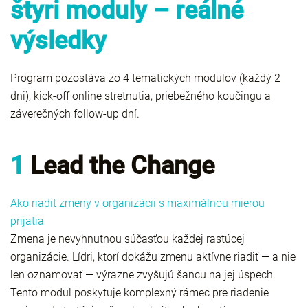
š
tyri moduly – reálné
výsledky
Program pozostáva zo 4 tematických modulov (každý 2
dni), kick-off online stretnutia, priebežného koučingu a
záverečných follow-up dní.
1
Lead the Change
Ako riadiť zmeny v organizácii s maximálnou mierou
prijatia
Zmena je nevyhnutnou súčasťou každej rastúcej
organizácie. Lídri, ktorí dokážu zmenu aktívne riadiť — a nie
len oznamovať — výrazne zvyšujú šancu na jej úspech.
Tento modul poskytuje komplexný rámec pre riadenie