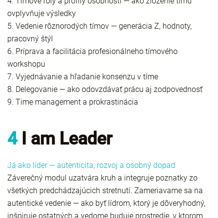
4. Tímové roly a profily osobností — ako zloženie tímu
ovplyvňuje výsledky
5. Vedenie rôznorodých tímov — generácia Z, hodnoty,
pracovný štýl
6. Príprava a facilitácia profesionálneho tímového
workshopu
7. Vyjednávanie a hľadanie konsenzu v tíme
8. Delegovanie — ako odovzdávať prácu aj zodpovednosť
9. Time management a prokrastinácia
4
I am Leader
Já ako líder — autenticita, rozvoj a osobný dopad
Záverečný modul uzatvára kruh a integruje poznatky zo
všetkých predchádzajúcich stretnutí. Zameriavame sa na
autentické vedenie — ako byť lídrom, ktorý je dôveryhodný,
inšpiruje ostatných a vedome buduje prostredie, v ktorom