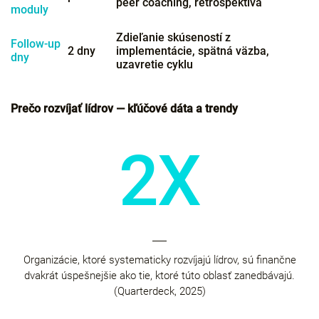
peer coaching, retrospektíva
moduly
Zdieľanie skúseností z
Follow-up
2 dny
implementácie, spätná väzba,
dny
uzavretie cyklu
Prečo rozvíjať lídrov — kľúčové dáta a trendy
2X
Organizácie, ktoré systematicky rozvíjajú lídrov, sú finančne
dvakrát úspešnejšie ako tie, ktoré túto oblasť zanedbávajú.
(Quarterdeck, 2025)