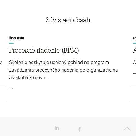
Súvisiaci obsah
ŠKOLENIE
P
Procesné riadenie (BPM)
A
v.
Školenie poskytuje ucelený pohľad na program
A
zavádzania procesného riadenia do organizácie na
akejkoľvek úrovni.