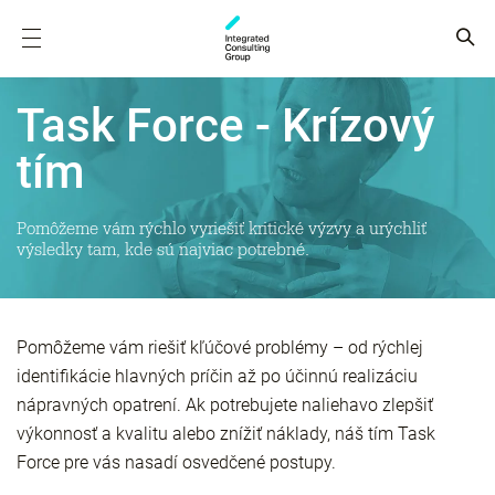
Task Force - Krízový
tím
Pomôžeme vám rýchlo vyriešiť kritické výzvy a urýchliť
výsledky tam, kde sú najviac potrebné.
Pomôžeme vám riešiť kľúčové problémy – od rýchlej
identifikácie hlavných príčin až po účinnú realizáciu
nápravných opatrení. Ak potrebujete naliehavo zlepšiť
výkonnosť a kvalitu alebo znížiť náklady, náš tím Task
Force pre vás nasadí osvedčené postupy.