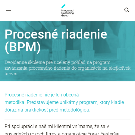
Procesné riadenie
(BPM)
Dvojdenné školenie pre ucelený pohľad na program
zavádzania procesného riadenia do organizácie na akejkoľvek
úrovni.
Procesné riadenie nie je len obecná
metodika.
Predstavujeme unikátny program, ktorý kladie
dôraz na praktickosť pred metodológiou.
Pri spolupráci s našimi klientmi vnímame, že sa v
posledných rokoch firmy a organizácie čoraz častejšie