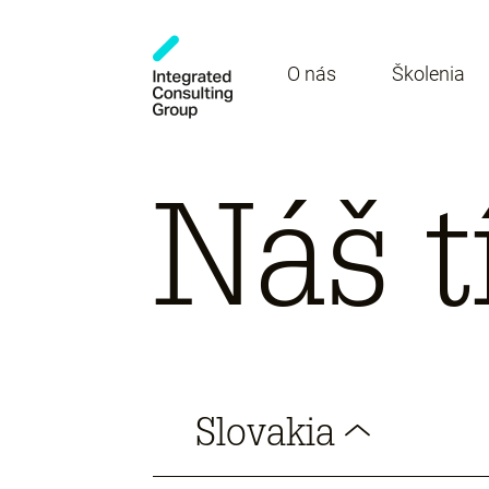
O nás
Školenia
Náš 
Slovakia