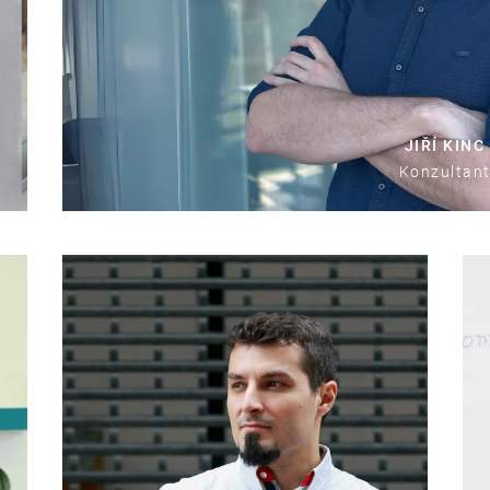
JIŘÍ KINC
Konzultan