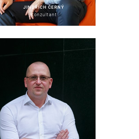
JINDŘICH ČERNÝ
Konzultant