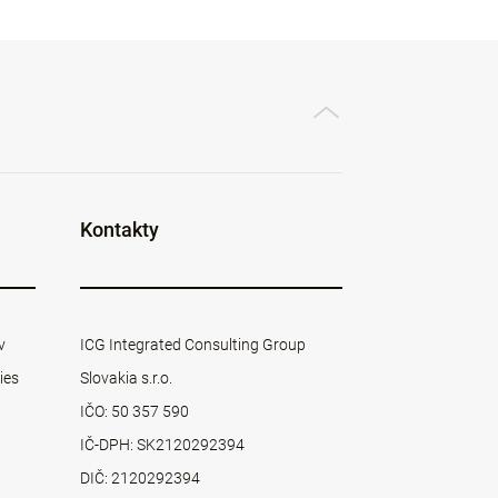
Kontakty
v
ICG Integrated Consulting Group
ies
Slovakia s.r.o.
IČO: 50 357 590
IČ-DPH: SK2120292394
DIČ: 2120292394