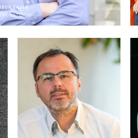
IBOR ČADEK
ner, konzultant