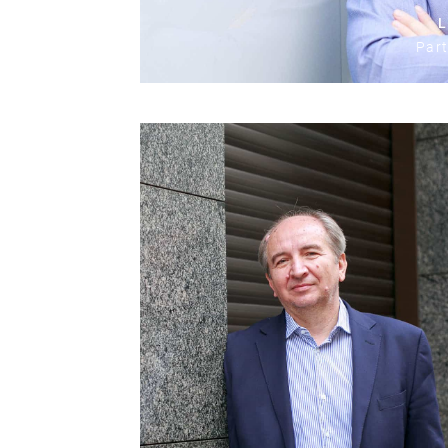
L
Part