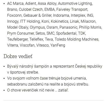
AC Marca, Adient, Assa Abloy, Automotive Lighting,
Brano, Culobel Czech, EMBA, Faiveley Transport,
Foxconn, Gebauer & Griller, Indorama, Interplex, ING,
Innogy, ITT Holding, Koni, Kokinetics, Linak, Milacron,
Model Obaly, Olympus, Osram, Panasonic, Phillip Morris,
Prym Consumer, Setos, SMC, Spofadental, TDK,
Teufelberger, Telleflex, Teva, Toledo Molding Machines,
Viterra, Viscofan, Vitesco, YanFeng
Dobre vedieť
Bývalý národný šampión a reprezentant Českej republiky
v športovej streľbe.
Vo svojom voľnom čase trénuje bojové umenia,
sebaobranu založenú na realite a bojovú streľbu.
O chove veveričiek nič nevie … zatiaľ.