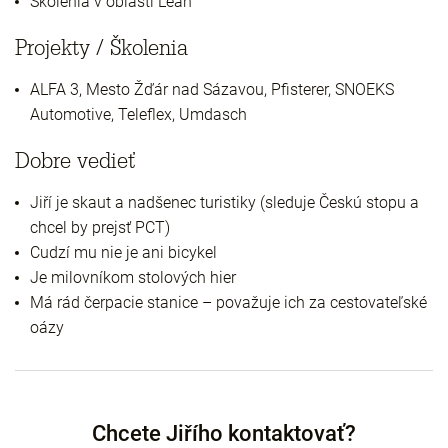
Školenia v oblasti Lean
Projekty / Školenia
ALFA 3, Mesto Žďár nad Sázavou, Pfisterer, SNOEKS
Automotive, Teleflex, Umdasch
Dobre vedieť
Jiří je skaut a nadšenec turistiky (sleduje Českú stopu a
chcel by prejsť PCT)
Cudzí mu nie je ani bicykel
Je milovníkom stolových hier
Má rád čerpacie stanice – považuje ich za cestovateľské
oázy
Chcete Jiřího kontaktovať?