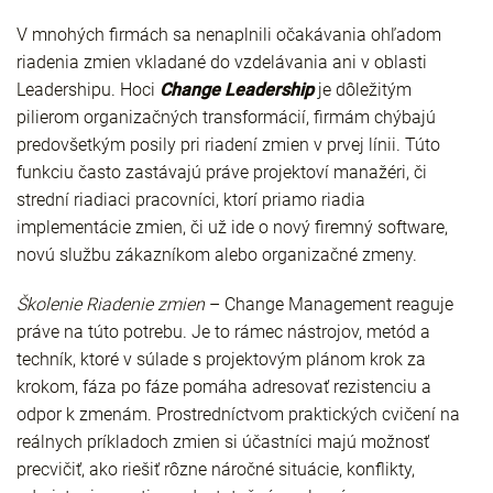
V mnohých firmách sa nenaplnili očakávania ohľadom
riadenia zmien vkladané do vzdelávania ani v oblasti
Leadershipu. Hoci
Change Leadership
je dôležitým
pilierom organizačných transformácií, firmám chýbajú
predovšetkým posily pri riadení zmien v prvej línii. Túto
funkciu často zastávajú práve projektoví manažéri, či
strední riadiaci pracovníci, ktorí priamo riadia
implementácie zmien, či už ide o nový firemný software,
novú službu zákazníkom alebo organizačné zmeny.
Školenie Riadenie zmien
– Change Management reaguje
práve na túto potrebu. Je to rámec nástrojov, metód a
techník, ktoré v súlade s projektovým plánom krok za
krokom, fáza po fáze pomáha adresovať rezistenciu a
odpor k zmenám. Prostredníctvom praktických cvičení na
reálnych príkladoch zmien si účastníci majú možnosť
precvičiť, ako riešiť rôzne náročné situácie, konflikty,