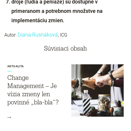
droje (ľudia a peniaze) sú dostupné v
primeranom a potrebnom množstve na
implementáciu zmien.
Diana Rusnáková
Autor:
, ICG
Súvisiaci obsah
AKTUALITA
Change
Management – Je
vízia zmeny len
povinné „bla-bla“?