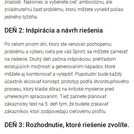
znalosti. Nakoniec si vyberiete cieľ: ambicióznu, ale
zvládnuteľnú časť problému, ktorú môžete vyriešiť počas
jedného týždňa.
DEŇ 2: Inšpirácia a návrh riešenia
Po celom prvom dni, ktorý ste venovali pochopeniu
problému a výberu cieľa pre váš Sprint, sa môžete zamerať
na riešenie. Druhý deň začína inšpiráciou: prehľadom
existujúcich možností a generovaním nápadov, ktoré
môžete aj kombinovať a vylepšiť. Popoludní bude každý
účastník skicovať koncept, prototyp podľa štvorstupňového
procesu, ktorý kladie dôraz na kritické myslenie pred
umeleckým spracovaním. Tiež začnete plánovať
zákaznícky test na 5. deň tým, že budete získavať
zákazníkov, ktorí zodpovedajú cieľovému profilu.
DEŇ 3: Rozhodnutie, ktoré riešenie zvolíte.