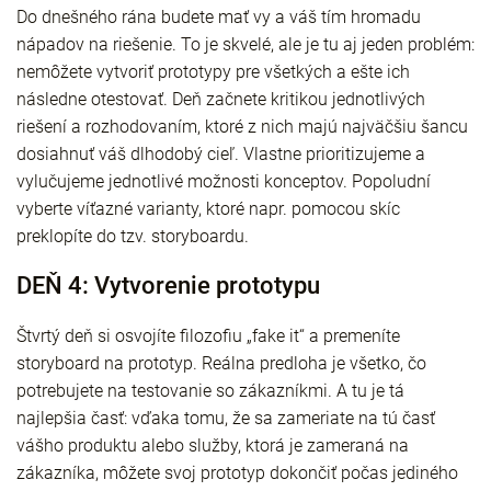
Do dnešného rána budete mať vy a váš tím hromadu
nápadov na riešenie. To je skvelé, ale je tu aj jeden problém:
nemôžete vytvoriť prototypy pre všetkých a ešte ich
následne otestovať. Deň začnete kritikou jednotlivých
riešení a rozhodovaním, ktoré z nich majú najväčšiu šancu
dosiahnuť váš dlhodobý cieľ. Vlastne prioritizujeme a
vylučujeme jednotlivé možnosti konceptov. Popoludní
vyberte víťazné varianty, ktoré napr. pomocou skíc
preklopíte do tzv. storyboardu.
DEŇ 4: Vytvorenie prototypu
Štvrtý deň si osvojíte filozofiu „fake it“ a premeníte
storyboard na prototyp. Reálna predloha je všetko, čo
potrebujete na testovanie so zákazníkmi. A tu je tá
najlepšia časť: vďaka tomu, že sa zameriate na tú časť
vášho produktu alebo služby, ktorá je zameraná na
zákazníka, môžete svoj prototyp dokončiť počas jediného