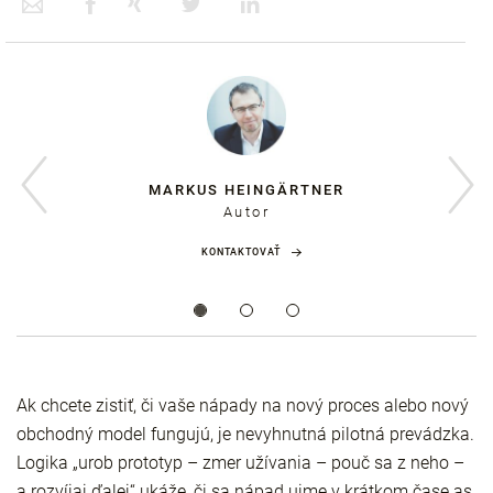
MARKUS HEINGÄRTNER
Autor
KONTAKTOVAŤ
Ak chcete zistiť, či vaše nápady na nový proces alebo nový
obchodný model fungujú, je nevyhnutná pilotná prevádzka.
Logika „urob prototyp – zmer užívania – pouč sa z neho –
a rozvíjaj ďalej“ ukáže, či sa nápad ujme v krátkom čase as