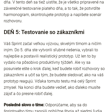
dňa. V tento deň sa tiež uistíte, že je všetko pripravené na
záverečné testovanie piateho dňa, a to tak, že potvrdíte
harmonogram, skontrolujete prototyp a napíšete scenár
rozhovoru.
DEŇ 5: Testovanie so zákazníkmi
Váš Sprint začal veľkou výzvou, skvelým tímom a ničím
iným. Do 5. dňa ste vytvorili sľubné riešenia, vybrali to
najlepšie a postavili realistický prototyp. Už len to by
vydalo na pôsobivo produktívny týždeň. Ale vy sa
posuniete ešte o krok ďalej, keď budete robiť rozhovory so
zákazníkmi a učiť sa tým, že budete sledovať, ako na váš
prototyp reagujú. Vďaka tomuto testu má celý Sprint
zmysel. Na konci dňa budete vedieť, ako ďaleko musíte
zájsť a čo presne robiť ďalej.
Posledné slovo o tíme:
Odporúčame, aby sa do
šprintového tímu zapojili približne štyria až siedmi ľudia.