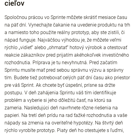
cieľov
Spoločnou prácou vo Sprinte môžete skrátiť mesiace času
na päť dní. Vynechajte čakanie na uvedenie produktu na trh
a namiesto toho použite reálny prototyp, aby ste zistili, či
nápad funguje. Najväčšou výhodou je, že môžete veľmi
rýchlo „vidieť“ alebo „ohmatať“ hotový výrobok a otestovať
reakcie zákazníkov pred prijatím akéhokoľvek investičného
rozhodnutia. Príprava je tu nevyhnutná. Pred začatím
Sprintu musíte mať pred sebou správnu výzvu a správny
tím. Budete tiež potrebovať celých päť dní času ako priestor
pre váš Sprint. Ak chcete byť úspešní, prísne sa držte
postupu. V deň zahájenia Sprintu váš tím identifikuje
problém a vyberie si jeho dôležitú časť, na ktorú sa
zameria. Nasledujúci deň navrhnete rôzne riešenia na
papieri. Na tretí deň prídu na rad ťažké rozhodnutia a vaše
nápady sa zmenia na overiteľné hypotézy. Na štvrtý deň
rýchlo vyrobíte prototyp. Piaty deň ho otestujete s ľuďmi,