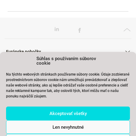
Európske pobočky
Súhlas s používaním súborov
cookie
Na týchto webových stránkach používame súbory cookie. Údaje zozbierané
Školenia
prostredníctvom súborov cookie nám umožňujú prevádzkovať a zlepšovať
naše webové stránky, ako aj lepšie odrážať vaše osobné preferencie a cieliť
naše reklamné kampane tak, aby oslovili tých, ktorí môžu mať o našu
ponuku najväčší záujem.
Odkazy
Akceptovať všetky
Kontakty
Len nevyhnutné