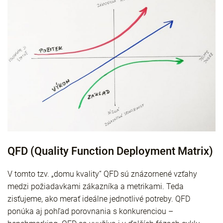
QFD (Quality Function Deployment Matrix)
V tomto tzv. „domu kvality“ QFD sú znázornené vzťahy
medzi požiadavkami zákazníka a metrikami. Teda
zisťujeme, ako merať ideálne jednotlivé potreby. QFD
ponúka aj pohľad porovnania s konkurenciou –