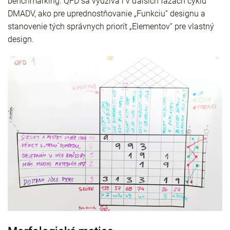
benchmarking. QFD sa využíva i v ďalších fázach cyklu
DMADV, ako pre uprednostňovanie „Funkciu“ designu a
stanovenie tých správnych priorít „Elementov“ pre vlastný
design.