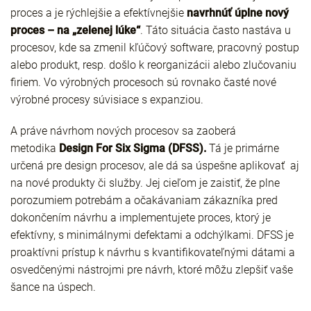
proces a je rýchlejšie a efektívnejšie
navrhnúť úplne nový
proces
– na „zelenej lúke“
. Táto situácia často nastáva u
procesov, kde sa zmenil kľúčový software, pracovný postup
alebo produkt, resp. došlo k reorganizácii alebo zlučovaniu
firiem. Vo výrobných procesoch sú rovnako časté nové
výrobné procesy súvisiace s expanziou.
A práve návrhom nových procesov sa zaoberá
metodika
Design For Six Sigma (DFSS).
Tá je primárne
určená pre design procesov, ale dá sa úspešne aplikovať aj
na nové produkty či služby. Jej cieľom je zaistiť, že plne
porozumiem potrebám a očakávaniam zákazníka pred
dokončením návrhu a implementujete proces, ktorý je
efektívny, s minimálnymi defektami a odchýlkami. DFSS je
proaktívni prístup k návrhu s kvantifikovateľnými dátami a
osvedčenými nástrojmi pre návrh, ktoré môžu zlepšiť vaše
šance na úspech.