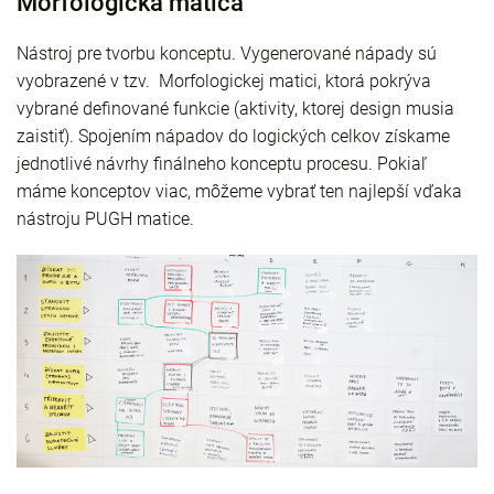
Morfologická matica
Nástroj pre tvorbu konceptu. Vygenerované nápady sú
vyobrazené v tzv. Morfologickej matici, ktorá pokrýva
vybrané definované funkcie (aktivity, ktorej design musia
zaistiť). Spojením nápadov do logických celkov získame
jednotlivé návrhy finálneho konceptu procesu. Pokiaľ
máme konceptov viac, môžeme vybrať ten najlepší vďaka
nástroju PUGH matice.