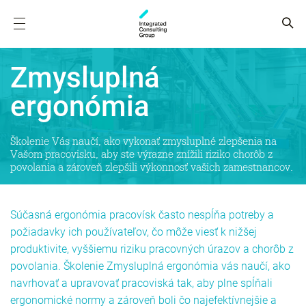
Zmysluplná
ergonómia
Školenie Vás naučí, ako vykonať zmysluplné zlepšenia na
Vašom pracovisku, aby ste výrazne znížili riziko chorôb z
povolania a zároveň zlepšili výkonnosť vašich zamestnancov.
Súčasná ergonómia pracovísk často nespĺňa potreby a
požiadavky ich používateľov, čo môže viesť k nižšej
produktivite, vyššiemu riziku pracovných úrazov a chorôb z
povolania. Školenie Zmysluplná ergonómia vás naučí, ako
navrhovať a upravovať pracoviská tak, aby plne spĺňali
ergonomické normy a zároveň boli čo najefektívnejšie a