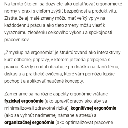
Na tomto školení sa dozviete, ako uplatňovať ergonomické
normy v praxi s cieľom zvýšiť bezpečnosť a produktivitu.
Zistíte, že aj malé zmeny môžu mať veľký vplyv na
každodennú prácu a ako tieto zmeny môžu viesť k
výraznému zlepšeniu celkového výkonu a spokojnosti
pracovníkov.
„Zmysluplná ergonómia“ je štruktúrovaná ako interaktívny
kurz odbornej prípravy, v ktorom je teória prepojená s
praxou. Každý modul obsahuje prednášku na danú tému,
diskusiu a praktické cvičenia, ktoré vám pomôžu lepšie
pochopiť a aplikovať naučené koncepty.
Zameriame sa na rôzne aspekty ergonómie vrátane
fyzickej ergonómie
(ako upraviť pracovisko, aby sa
minimalizovali zdravotné riziká),
kognitívnej ergonómie
(ako sa vyhnúť nadmernej námahe a stresu) a
organizačnej ergonómie
(ako optimalizovať pracovné