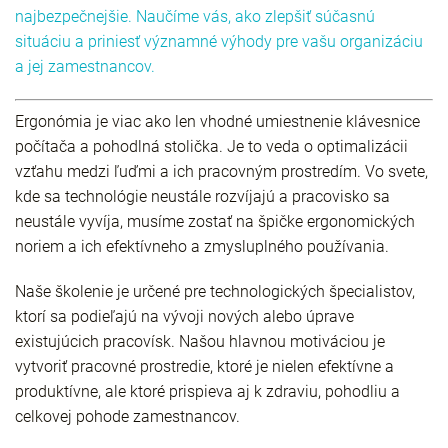
najbezpečnejšie. Naučíme vás, ako zlepšiť súčasnú
situáciu a priniesť významné výhody pre vašu organizáciu
a jej zamestnancov.
Ergonómia je viac ako len vhodné umiestnenie klávesnice
počítača a pohodlná stolička. Je to veda o optimalizácii
vzťahu medzi ľuďmi a ich pracovným prostredím. Vo svete,
kde sa technológie neustále rozvíjajú a pracovisko sa
neustále vyvíja, musíme zostať na špičke ergonomických
noriem a ich efektívneho a zmysluplného používania.
Naše školenie je určené pre technologických špecialistov,
ktorí sa podieľajú na vývoji nových alebo úprave
existujúcich pracovísk. Našou hlavnou motiváciou je
vytvoriť pracovné prostredie, ktoré je nielen efektívne a
produktívne, ale ktoré prispieva aj k zdraviu, pohodliu a
celkovej pohode zamestnancov.