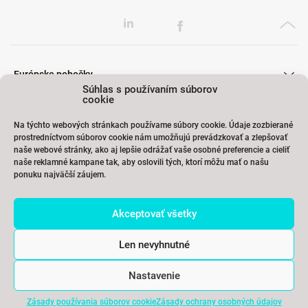
Európske pobočky
Súhlas s používaním súborov
cookie
Na týchto webových stránkach používame súbory cookie. Údaje zozbierané
Školenia
prostredníctvom súborov cookie nám umožňujú prevádzkovať a zlepšovať
naše webové stránky, ako aj lepšie odrážať vaše osobné preferencie a cieliť
naše reklamné kampane tak, aby oslovili tých, ktorí môžu mať o našu
ponuku najväčší záujem.
Odkazy
Akceptovať všetky
Kontakty
Len nevyhnutné
Nastavenie
Zásady používania súborov cookie
Zásady ochrany osobných údajov