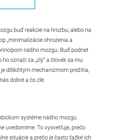
mozgu buď reakcie na hrozbu, alebo na
íp „minimalizácie ohrozenia a
princípom nášho mozgu. Buď podnet
o ho označí za „zlý“ a človek sa mu
a“ je dôležitým mechanizmom prežitia,
nás dobré a čo zlé.
limbickom systéme nášho mozgu.
me uvedomíme. To vysvetľuje, prečo
e situácie a prečo je často ťažké ich