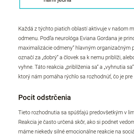
Každá z týchto piatich oblastí aktivuje v našom 
odmenu. Podľa neurológa Eviana Gordana je princ
maximalizácie odmeny“ hlavným organizačným 
označí za „dobrý“ a človek sa k nemu priblíži, aleb
vyhne. Táto reakcia „priblíženia sa“ a „vyhnutia s
ktorý nám pomáha rýchlo sa rozhodnúť, čo je pre 
Pocit odstrčenia
Tieto rozhodnutia sa spúšťajú predovšetkým v 
Reakcia je často určená skôr, ako si podnet vedo
máme niekedy silné emocionálne reakcie na sociáln