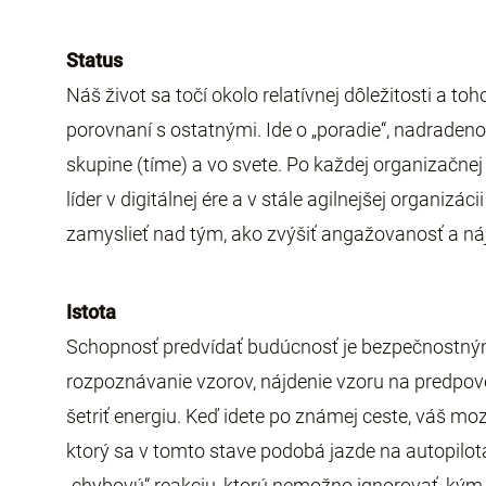
Status
Náš život sa točí okolo relatívnej dôležitosti a to
porovnaní s ostatnými. Ide o „poradie“, nadraden
skupine (tíme) a vo svete. Po každej organizačnej
líder v digitálnej ére a v stále agilnejšej organiz
zamyslieť nad tým, ako zvýšiť angažovanosť a ná
Istota
Schopnosť predvídať budúcnosť je bezpečnostný
rozpoznávanie vzorov, nájdenie vzoru na predp
šetriť energiu. Keď idete po známej ceste, váš m
ktorý sa v tomto stave podobá jazde na autopilot
„chybovú“ reakciu, ktorú nemožno ignorovať, kým s