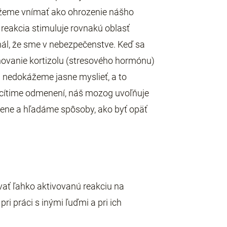
môžeme vnímať ako ohrozenie nášho
 reakcia stimuluje rovnakú oblasť
nál, že sme v nebezpečenstve. Keď sa
oľňovanie kortizolu (stresového hormónu)
a nedokážeme jasne myslieť, a to
a cítime odmenení, náš mozog uvoľňuje
ene a hľadáme spôsoby, ako byť opäť
ať ľahko aktivovanú reakciu na
ri práci s inými ľuďmi a pri ich