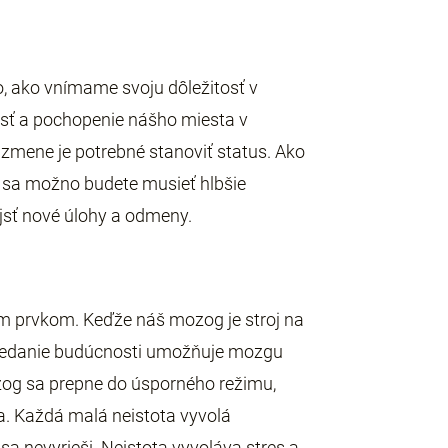
ho, ako vnímame svoju dôležitosť v
osť a pochopenie nášho miesta v
 zmene je potrebné stanoviť status. Ako
ácii sa možno budete musieť hlbšie
jsť nové úlohy a odmeny.
m prvkom. Keďže náš mozog je stroj na
ovedanie budúcnosti umožňuje mozgu
ozog sa prepne do úsporného režimu,
a. Každá malá neistota vyvolá
a nevyrieši. Neistota vyvoláva stres a