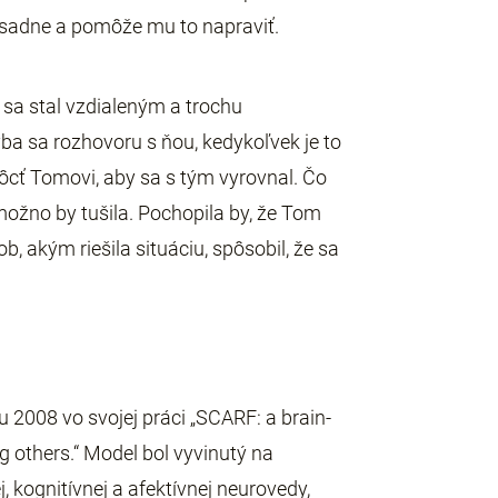
m sadne a pomôže mu to napraviť.
 sa stal vzdialeným a trochu
a sa rozhovoru s ňou, kedykoľvek je to
ôcť Tomovi, aby sa s tým vyrovnal. Čo
ožno by tušila. Pochopila by, že Tom
b, akým riešila situáciu, spôsobil, že sa
 2008 vo svojej práci „SCARF: a brain-
g others.“ Model bol vyvinutý na
, kognitívnej a afektívnej neurovedy,