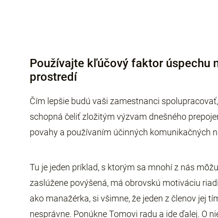
Používajte kľúčový faktor úspechu 
prostredí
Čím lepšie budú vaši zamestnanci spolupracovať,
schopná čeliť zložitým výzvam dnešného prepojen
povahy a používaním účinných komunikačných nást
Tu je jeden príklad, s ktorým sa mnohí z nás môžu
zaslúžene povýšená, má obrovskú motiváciu riadiť 
ako manažérka, si všimne, že jeden z členov jej t
nesprávne. Ponúkne Tomovi radu a ide ďalej. O ni