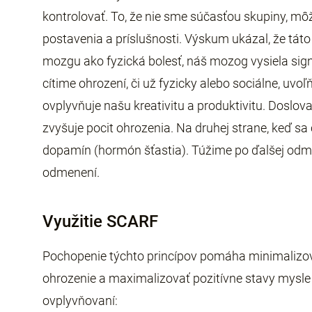
kontrolovať. To, že nie sme súčasťou skupiny, 
postavenia a príslušnosti. Výskum ukázal, že táto
mozgu ako fyzická bolesť, náš mozog vysiela sig
cítime ohrození, či už fyzicky alebo sociálne, uv
ovplyvňuje našu kreativitu a produktivitu. Doslov
zvyšuje pocit ohrozenia. Na druhej strane, keď s
dopamín (hormón šťastia). Túžime po ďalšej odm
odmenení.
Využitie SCARF
Pochopenie týchto princípov pomáha minimalizov
ohrozenie a maximalizovať pozitívne stavy mysle p
ovplyvňovaní: