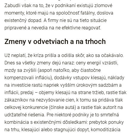
Zabudli však na to, že v podnikaní existujú zlomové
momenty, ktoré majú na spoločnosť fatálny, doslova
existenčný dopad. A firmy nie sú na tieto situácie
pripravené a nevedia na ne efektívne reagovať.
Zmeny v odvetviach a na trhoch
Už neplatí, že kríza prišla a odišla skôr, ako sa očakávalo.
Dnes sa všetky zmeny dejú naraz: ceny energií vzrástli,
mzdy sa zvýšili (aspoň natoľko, aby čiastočne
kompenzovali infláciu), dodávky vstupov klesajú, náklady
na investície rastú napriek vyšším úrokovým sadzbám a
inflácii, predaj – objemy klesajú na strane tržieb, rastie tlak
zákazníkov na nezvyšovanie cien, k tomu sa pridáva tlak
celkovej konkurencie (čínske autá) a rastie tlak autorít na
udržateľné riešenia. Pre niektoré podniky je to smrteľná
kombinácia s existenčnými dôsledkami: prebytok ponuky
na trhu, klesajúci alebo stagnujúci dopyt, komoditizácia