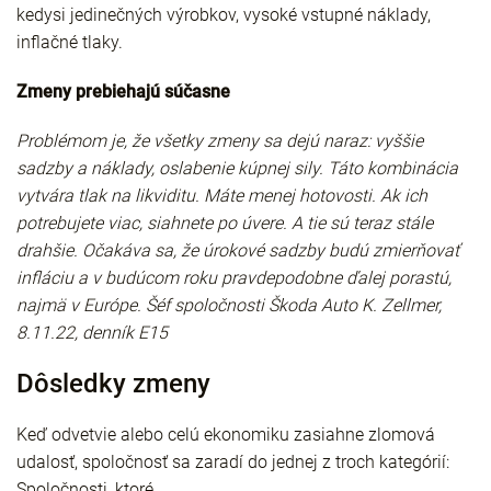
kedysi jedinečných výrobkov, vysoké vstupné náklady,
inflačné tlaky.
Zmeny prebiehajú súčasne
Problémom je, že všetky zmeny sa dejú naraz: vyššie
sadzby a náklady, oslabenie kúpnej sily. Táto kombinácia
vytvára tlak na likviditu. Máte menej hotovosti. Ak ich
potrebujete viac, siahnete po úvere. A tie sú teraz stále
drahšie. Očakáva sa, že úrokové sadzby budú zmierňovať
infláciu a v budúcom roku pravdepodobne ďalej porastú,
najmä v Európe. Šéf spoločnosti Škoda Auto K. Zellmer,
8.11.22, denník E15
Dôsledky zmeny
Keď odvetvie alebo celú ekonomiku zasiahne zlomová
udalosť, spoločnosť sa zaradí do jednej z troch kategórií:
Spoločnosti, ktoré