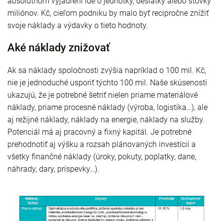
absolútnom vyjadrení ide o jednotky, desiatky alebo stovky
miliónov. Kč, cieľom podniku by malo byť recipročne znížiť
svoje náklady a výdavky o tieto hodnoty.
Aké náklady znižovať
Ak sa náklady spoločnosti zvýšia napríklad o 100 mil. Kč,
nie je jednoduché usporiť týchto 100 mil. Naše skúsenosti
ukazujú, že je potrebné šetriť nielen priame materiálové
náklady, priame procesné náklady (výroba, logistika…), ale
aj režijné náklady, náklady na energie, náklady na služby.
Potenciál má aj pracovný a fixný kapitál. Je potrebné
prehodnotiť aj výšku a rozsah plánovaných investícií a
všetky finančné náklady (úroky, pokuty, poplatky, dane,
náhrady, dary, príspevky…).