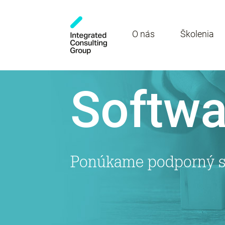
O nás
Školenia
Softwa
Ponúkame podporný so