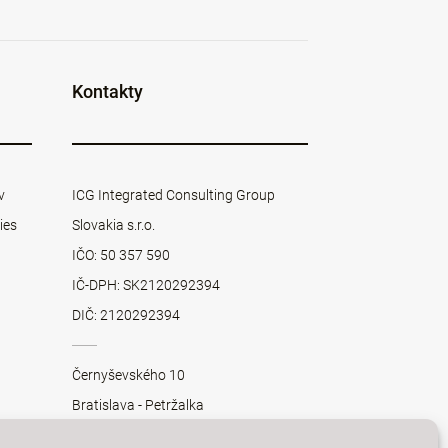
Kontakty
v
ICG Integrated Consulting Group
ies
Slovakia s.r.o.
IČO: 50 357 590
IČ-DPH: SK2120292394
DIČ: 2120292394
Černyševského 10
Bratislava - Petržalka
851 01