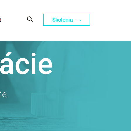
Školenia
ácie
ie.