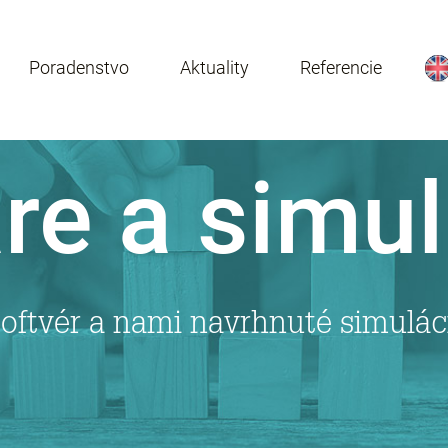
Poradenstvo
Aktuality
Referencie
re a simul
ftvér a nami navrhnuté simulác