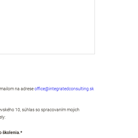
e-mailom na adrese
office@integratedconsulting.sk
ševského 10, súhlas so spracovaním mojich
ly:
o školenia.*