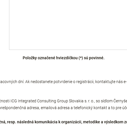
Položky označené hviezdičkou (*) sú povinné.
acovných dní. Ak nedostanete potvrdenie o registrácii, kontaktujte nás 
osti ICG Integrated Consulting Group Slovakia s. r. o., so sídlom Černy
orešpondenčná adresa, emailová adresa a telefonický kontakt a to pre úče
ná, resp. následná komunikácia k organizácii, metodike a výsledkom z