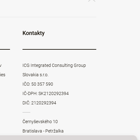
Kontakty
v
ICG Integrated Consulting Group
ies
Slovakia s.r.o.
IČO: 50 357 590
IČ-DPH: SK2120292394
DIČ: 2120292394
Černyševského 10
Bratislava - Petržalka