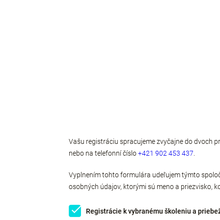
Vašu registráciu spracujeme zvyčajne do dvoch pr
nebo na telefonní číslo
+421 902 453 437
.
Vyplnením tohto formulára udeľujem týmto spoločn
osobných údajov, ktorými sú meno a priezvisko, k
Registrácie k vybranému školeniu a priebež