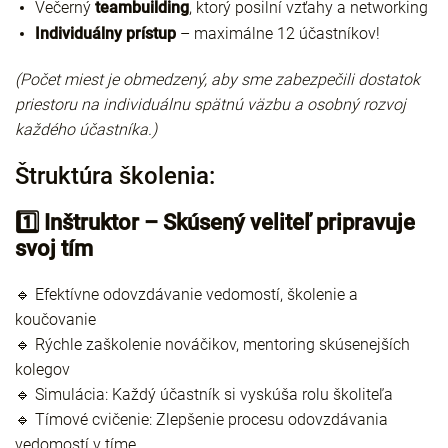
Večerný
teambuilding
, ktorý posilní vzťahy a networking
Individuálny prístup
– maximálne 12 účastníkov!
(Počet miest je obmedzený, aby sme zabezpečili dostatok
priestoru na individuálnu spätnú väzbu a osobný rozvoj
každého účastníka.)
Štruktúra školenia:
1️⃣ Inštruktor – Skúsený veliteľ pripravuje
svoj tím
🔹 Efektívne odovzdávanie vedomostí, školenie a
koučovanie
🔹 Rýchle zaškolenie nováčikov, mentoring skúsenejších
kolegov
🔹 Simulácia: Každý účastník si vyskúša rolu školiteľa
🔹 Tímové cvičenie: Zlepšenie procesu odovzdávania
vedomostí v tíme