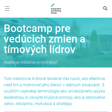
Bootcamp pre
vedúcich zmien a
tímových lídrov
Staňte sa veliteľom svojho tímu!
Toto intenzívne 4-dňové školenie Vás naučí, ako efektívne
viesť tím a motivovať jeho členov v reálnych situáciách. S
využitím vojenskej terminológie ako univerzálneho jazyka
leadershipu si osvojíte kľúčové princípy, ako je stanovenie
cieľov, disciplína, motivácia a stratégia.