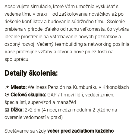
Absolvujete simulácie, ktoré Vám umožnia vyskúšať si
vedenie tímu v praxi – od zaškoľovania nováčikov až po
riešenie konfliktov a budovanie súdržného tímu. Školenie
prebieha v prírode, ďaleko od ruchu veľkomesta, čo vytvára
ideálne prostredie na vstrebávanie nových poznatkov a
osobný rozvoj. Večerný teambuilding a networking posilnia
Vaše profesijné vzťahy a otvoria nové príležitosti na
spoluprácu.
Detaily školenia:
📌
Miesto:
Wellness Penzión na Kumburáku v Krkonošiach
🎯
Cieľová skupina:
GAP / tímoví lídri, vedúci zmien,
špecialisti, supervízori a manažéri
📅
Dĺžka:
2
×
2 dni (4 noci, medzi modulmi 2 týždne na
overenie vedomostí v praxi)
Stretávame sa vždy
večer pred začiatkom každého