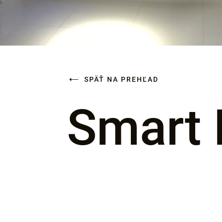
SPÄŤ NA PREHĽAD
Smart 