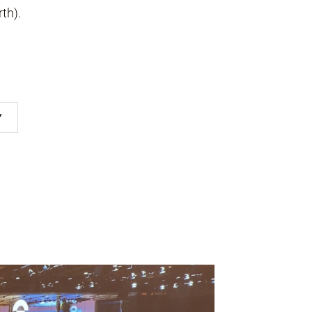
th).
Y