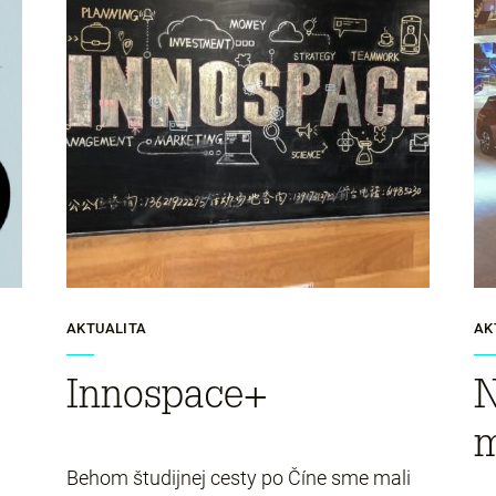
AKTUALITA
AK
Innospace+
N
m
Behom študijnej cesty po Číne sme mali