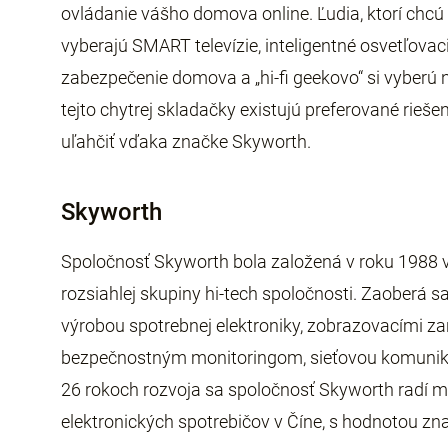
ovládanie vášho domova online. Ľudia, ktorí chcú 
vyberajú SMART televízie, inteligentné osvetľovac
zabezpečenie domova a „hi-fi geekovo“ si vyberú 
tejto chytrej skladačky existujú preferované rieše
uľahčiť vďaka značke Skyworth.
Skyworth
Spoločnosť Skyworth bola založená v roku 1988 v
rozsiahlej skupiny hi-tech spoločnosti. Zaober
výrobou spotrebnej elektroniky, zobrazovacími zar
bezpečnostným monitoringom, sieťovou komuniká
26 rokoch rozvoja sa spoločnosť Skyworth radí m
elektronických spotrebičov v Číne, s hodnotou zn