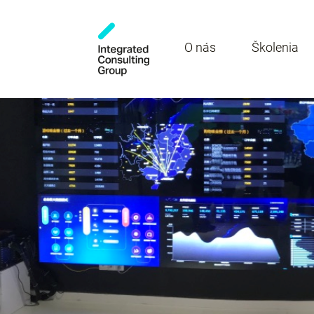
O nás
Školenia