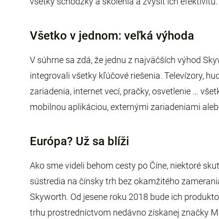
všetky schôdzky a školenia a zvýšiť ich efektivitu.
Všetko v jednom: veľká výhoda
V súhrne sa zdá, že jednu z najväčších výhod Skywo
integrovali všetky kľúčové riešenia. Televízory, 
zariadenia, internet vecí, pračky, osvetlenie … vš
mobilnou aplikáciou, externými zariadeniami aleb
Európa? Už sa blíži
Ako sme videli behom cesty po Číne, niektoré sku
sústredia na čínsky trh bez okamžitého zamerania 
Skyworth. Od jesene roku 2018 bude ich produkt
trhu prostredníctvom nedávno získanej značky MET