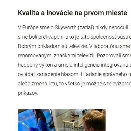
Kvalita a inovácie na prvom mieste
V Európe sme o Skyworth (zatiaľ) nikdy nepočuli
sme boli prekvapení, ako je táto spoločnosť sústr
Dobrým príkladom sú televízie. V laboratóriu sme
renomovanými značkami televízii. Pozorovali sme 
hudobný výkon a umelú inteligenciu integrovanú 
ovládať zariadenie hlasom. Hľadanie správneho te
alebo zmena letu, to všetko je možné s televíz
príkazov.