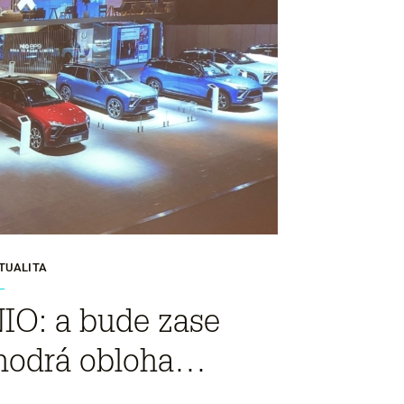
TUALITA
IO: a bude zase
odrá obloha…