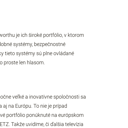
rthu je ich široké portfólio, v ktorom
hudobné systémy, bezpečnostné
etky tieto systémy sú plne ovládané
o proste len hlasom.
točne veľké a inovatívne spoločnosti sa
aj na Európu. To nie je prípad
ové portfólio ponúknuté na európskom
Z. Takže uvidíme, či ďalšia televízia