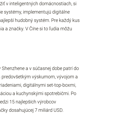
žiť v inteligentných domácnostiach, si
ie systémy, implementujú digitálne
najlepší hudobný systém. Pre každý kus
nia a značky. V Číne si to ľudia môžu
 Shenzhene a v súčasnej dobe patrí do
á sa predovšetkým výskumom, vývojom a
iadeniami, digitálnymi set-top-boxmi,
ciou a kuchynskými spotrebičmi. Po
edzi 15 najlepších výrobcov
ačky dosahujúcej 7 miliárd USD.