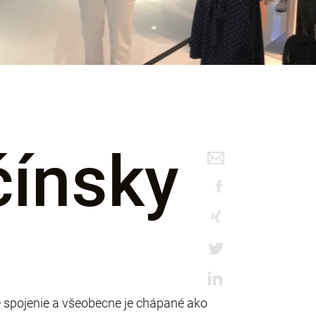
čínsky
 spojenie a všeobecne je chápané ako